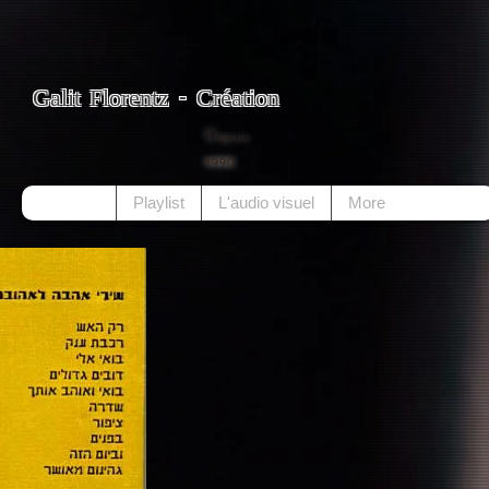
Galit Florentz - Création
Depuis
1990
Playlist
L'audio visuel
More